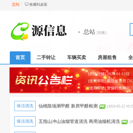
总站
收藏到桌面
·
总站
[切换]
首页
二手转让
车辆买卖
房屋租售
全
[使用帮助] 电话被冒用
(20
[使用帮助] 警惕钓鱼网站
(
保洁清洗
仙桃陈场测甲醛 新房甲醛检测
(2024-03-22 10:5
保洁清洗
五指山冲山油烟管道清洗 商用油烟机清洗
(2