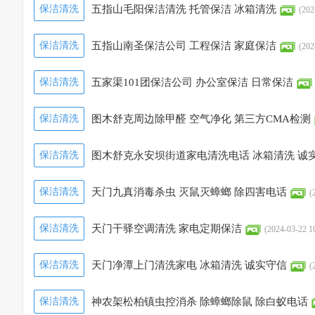
保洁清洗
五指山毛阳保洁清洗 托管保洁 冰箱清洗
(202
保洁清洗
五指山南圣保洁公司 工程保洁 家庭保洁
(202
保洁清洗
五家渠101团保洁公司 办公室保洁 日常保洁
保洁清洗
图木舒克周边除甲醛 空气净化 第三方CMA检测
保洁清洗
图木舒克永安坝街道家电清洗电话 冰箱清洗 诚
保洁清洗
天门九真消毒杀虫 灭鼠灭蟑螂 除四害电话
(
保洁清洗
天门干驿空调清洗 家电定期保洁
(2024-03-22 1
保洁清洗
天门净潭上门清洗家电 冰箱清洗 诚实守信
(
保洁清洗
神农架松柏镇虫控消杀 除蟑螂除鼠 除白蚁电话